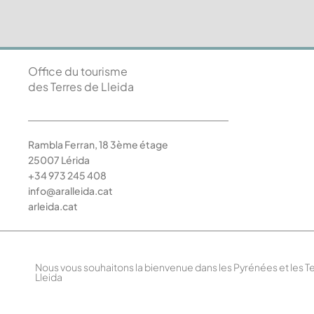
Office du tourisme
des Terres de Lleida
Rambla Ferran, 18 3ème étage
25007 Lérida
+34 973 245 408
info@aralleida.cat
arleida.cat
Nous vous souhaitons la bienvenue dans les Pyrénées et les T
Lleida