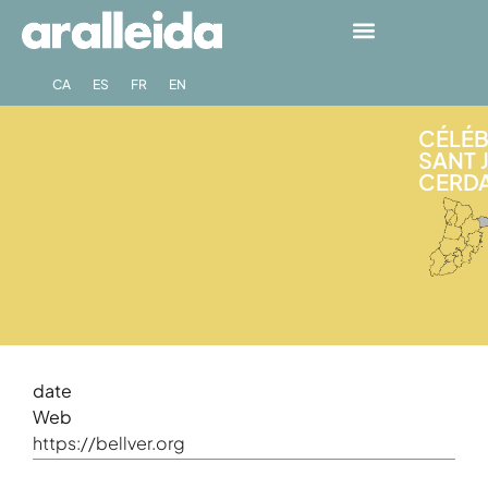
CA
ES
FR
EN
CÉLÉB
SANT 
CERDA
date
Web
https://bellver.org