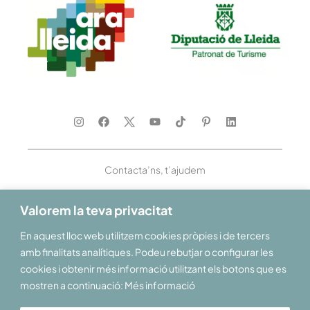
Contacta’ns, t’ajudem
Valorem la teva privacitat
En aquest lloc web utilitzem cookies pròpies i de tercers
Et donem la benvinguda al Pirineu i les Terres de Lleida
amb finalitats analítiques. Podeu rebutjar o configurar les
cookies i obtenir més informació utilitzant els botons que es
mostren a continuació: Més informació