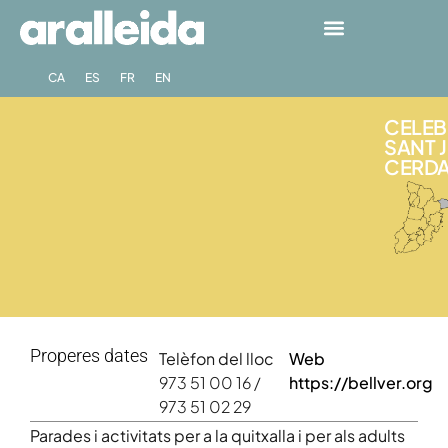
CA
ES
FR
EN
CELEBR
SANT J
CERDA
Properes dates
Telèfon del lloc
Web
973 51 00 16 /
https://bellver.org
973 51 02 29
Parades i activitats per a la quitxalla i per als adults