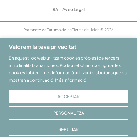
RAT
|
Aviso Legal
Patronato de Turismo de las Tierras de Lleida © 2026
Valorem la teva privacitat
En aquest lloc web utilitzem cookies pròpies i de tercers
amb finalitats analítiques. Podeu rebutjar o configurar les
cookies i obtenir més informació utilitzant els botons que es
mostren a continuació: Més informació
ACCEPTAR
PERSONALITZA
REBUTJAR