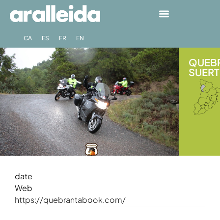
CA
ES
FR
EN
QUEBR
SUERT 
date
Web
https://quebrantabook.com/