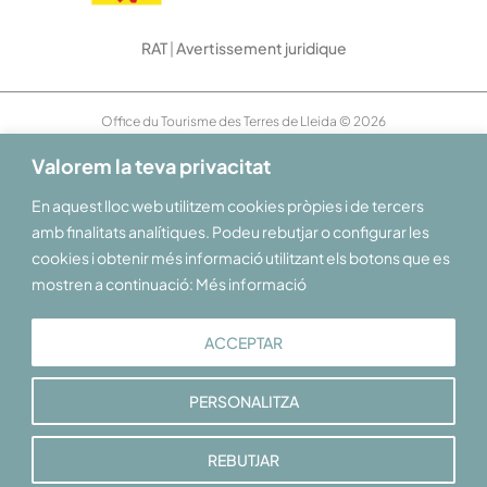
RAT
|
Avertissement juridique
Office du Tourisme des Terres de Lleida © 2026
Valorem la teva privacitat
En aquest lloc web utilitzem cookies pròpies i de tercers
amb finalitats analítiques. Podeu rebutjar o configurar les
cookies i obtenir més informació utilitzant els botons que es
mostren a continuació: Més informació
ACCEPTAR
PERSONALITZA
REBUTJAR