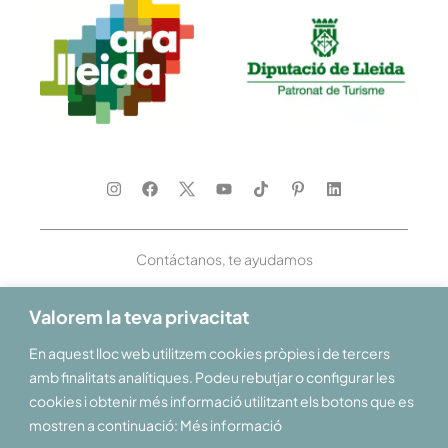
Contáctanos, te ayudamos
Valorem la teva privacitat
En aquest lloc web utilitzem cookies pròpies i de tercers
Te damos la bienvenida al Pirineo y las Tierras de Lleida
amb finalitats analítiques. Podeu rebutjar o configurar les
cookies i obtenir més informació utilitzant els botons que es
mostren a continuació: Més informació