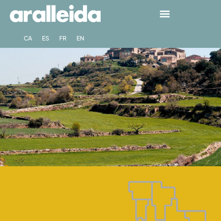
CA
ES
FR
EN