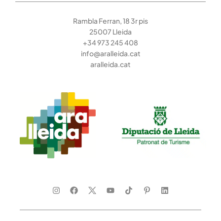
Rambla Ferran, 18 3r pis
25007 Lleida
+34 973 245 408
info@aralleida.cat
aralleida.cat