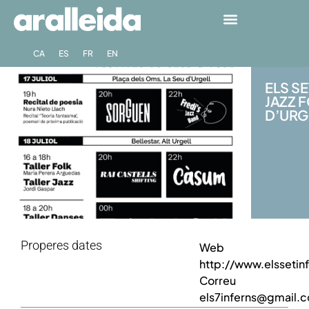
CA
ES
FR
EN
ELS SE
JAZZ F
D’URGE
Properes dates
Web
http://www.elssetinf
Correu
els7inferns@gmail.