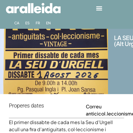
CA
ES
FR
EN
LA SEU
(Alt Ur
Properes dates
Correu
anticicol.leccioni
El primer dissabte de cada mes la Seu d’Urgell
acull una fira d’antiguitats, col·leccionisme i