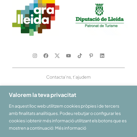
Contacta’ns, t’ajudem
Valorem la teva privacitat
En aquest lloc web utilitzem cookies pròpies i de tercers
Et donem la benvinguda al Pirineu i les Terres de Lleida
amb finalitats analítiques. Podeu rebutjar o configurar les
cookies i obtenir més informació utilitzant els botons que es
mostren a continuació: Més informació