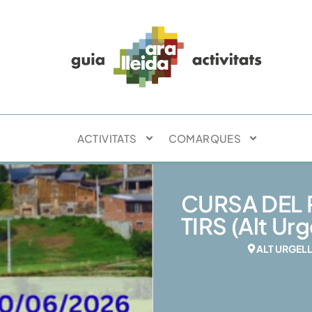
ACTIVITATS
COMARQUES
CURSA DEL P
TIRS (Alt Urg
ALT URGEL