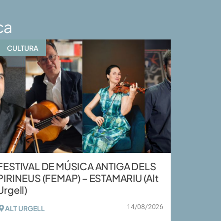
ca
CULTURA
FESTIVAL DE MÚSICA ANTIGA DELS
PIRINEUS (FEMAP) – ESTAMARIU (Alt
Urgell)
14/08/2026
ALT URGELL