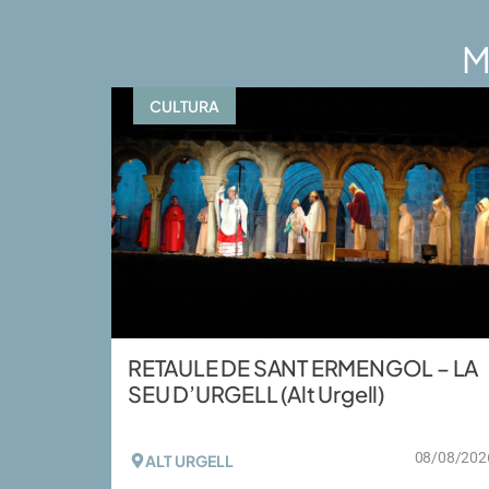
M
CULTURA
RETAULE DE SANT ERMENGOL – LA
SEU D’URGELL (Alt Urgell)
08/08/202
ALT URGELL