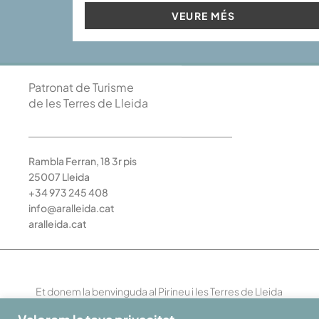
VEURE MÉS
Patronat de Turisme
de les Terres de Lleida
Rambla Ferran, 18 3r pis
25007 Lleida
+34 973 245 408
info@aralleida.cat
aralleida.cat
Et donem la benvinguda al Pirineu i les Terres de Lleida