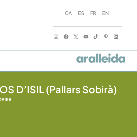
CA
ES
FR
EN
S D’ISIL (Pallars Sobirà)
OBIRÀ