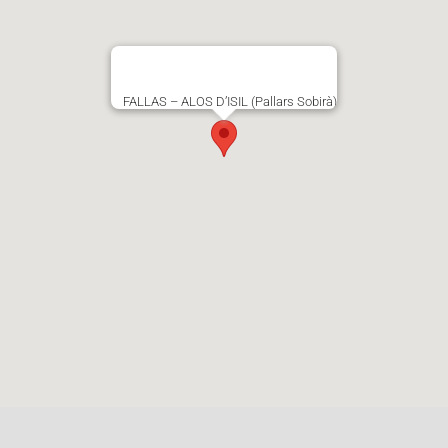
FALLAS – ALOS D’ISIL (Pallars Sobirà)