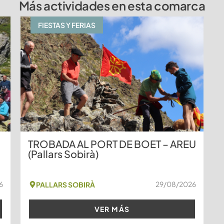
Más actividades en esta comarca
FIESTAS Y FERIAS
TROBADA AL PORT DE BOET – AREU
(Pallars Sobirà)
6
29/08/2026
PALLARS SOBIRÀ
VER MÁS