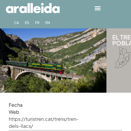
CA
ES
FR
EN
EL TR
POBLA 
Fecha
Web
https://turistren.cat/trens/tren-
dels-llacs/