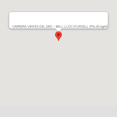
CARRERA VINYES DEL MIG – BELL-LLOC D’URGELL (Pla d’Urgell)