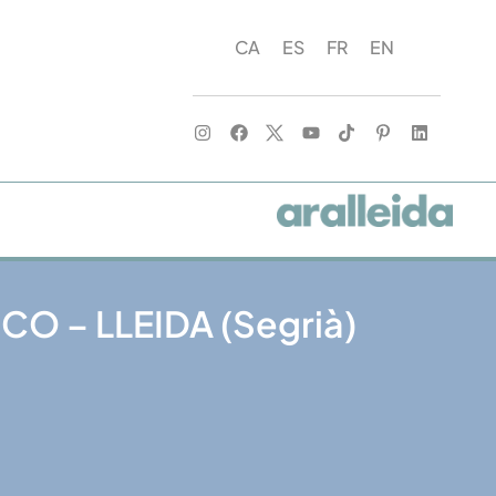
CA
ES
FR
EN
CO – LLEIDA (Segrià)