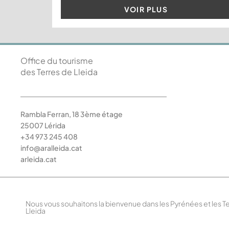
VOIR PLUS
Office du tourisme
des Terres de Lleida
Rambla Ferran, 18 3ème étage
25007 Lérida
+34 973 245 408
info@aralleida.cat
arleida.cat
Nous vous souhaitons la bienvenue dans les Pyrénées et les T
Lleida