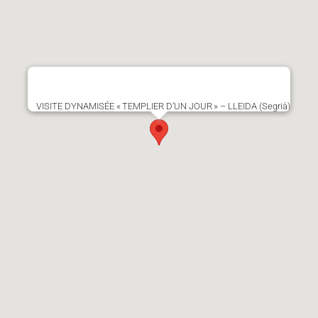
VISITE DYNAMISÉE « TEMPLIER D’UN JOUR » – LLEIDA (Segrià)