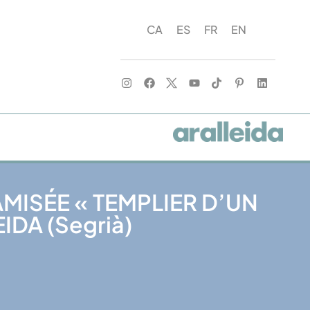
CA
ES
FR
EN
AMISÉE « TEMPLIER D’UN
EIDA (Segrià)