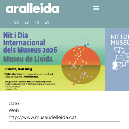
CA
ES
FR
EN
NIT I
MUSEUS
date
Web
http://www.museudelleida.cat