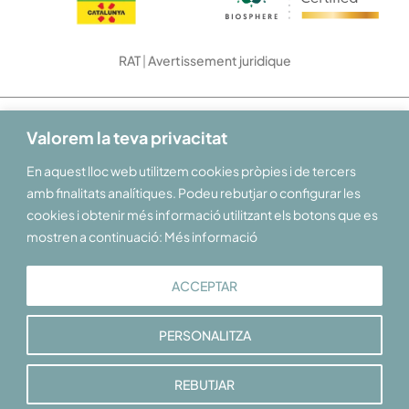
RAT
|
Avertissement juridique
Office du Tourisme des Terres de Lleida © 2026
Valorem la teva privacitat
En aquest lloc web utilitzem cookies pròpies i de tercers
amb finalitats analítiques. Podeu rebutjar o configurar les
cookies i obtenir més informació utilitzant els botons que es
mostren a continuació: Més informació
ACCEPTAR
PERSONALITZA
REBUTJAR