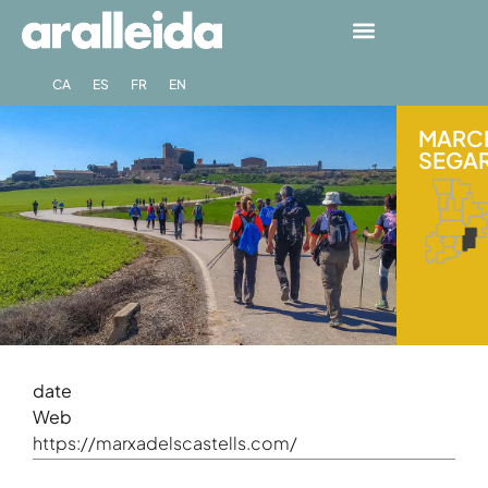
CA
ES
FR
EN
MARCH
SEGAR
date
Web
https://marxadelscastells.com/