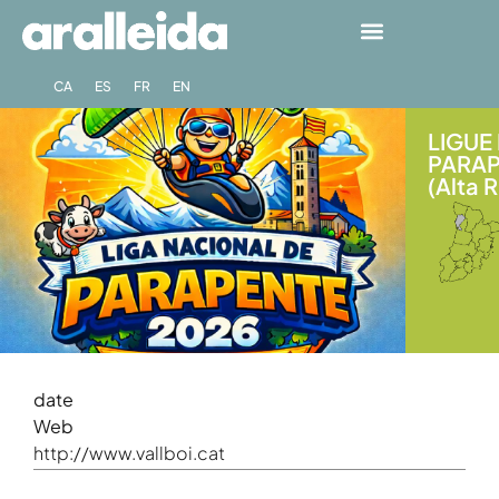
CA
ES
FR
EN
LIGUE
PARAP
(Alta 
date
Web
http://www.vallboi.cat