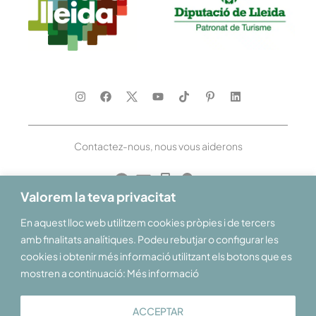
Contactez-nous, nous vous aiderons
Valorem la teva privacitat
En aquest lloc web utilitzem cookies pròpies i de tercers
Nous vous souhaitons la bienvenue dans les Pyrénées et les Terres de
Lleida
amb finalitats analítiques. Podeu rebutjar o configurar les
cookies i obtenir més informació utilitzant els botons que es
mostren a continuació: Més informació
ACCEPTAR