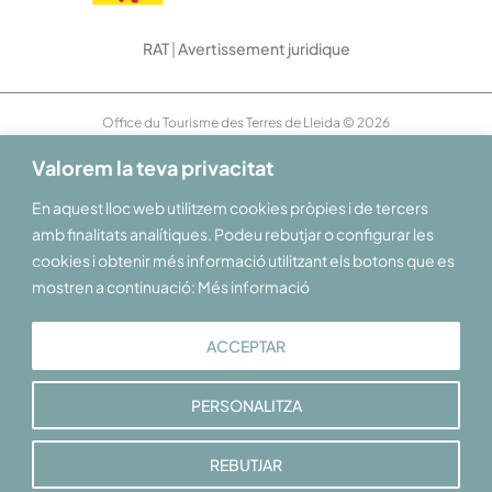
RAT
|
Avertissement juridique
Office du Tourisme des Terres de Lleida © 2026
Valorem la teva privacitat
En aquest lloc web utilitzem cookies pròpies i de tercers
amb finalitats analítiques. Podeu rebutjar o configurar les
cookies i obtenir més informació utilitzant els botons que es
mostren a continuació: Més informació
ACCEPTAR
PERSONALITZA
REBUTJAR