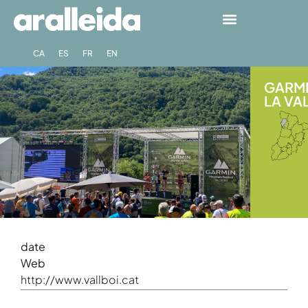
CA
ES
FR
EN
GARMI
LA VAL
date
Web
http://www.vallboi.cat