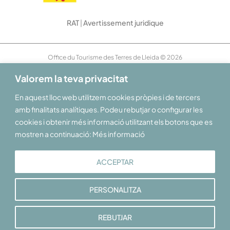
RAT
|
Avertissement juridique
Office du Tourisme des Terres de Lleida © 2026
Valorem la teva privacitat
En aquest lloc web utilitzem cookies pròpies i de tercers
amb finalitats analítiques. Podeu rebutjar o configurar les
cookies i obtenir més informació utilitzant els botons que es
mostren a continuació: Més informació
ACCEPTAR
PERSONALITZA
REBUTJAR