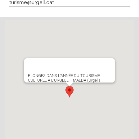
turisme@urgell.cat
PLONGEZ DANS L’ANNÉE DU TOURISME
CULTUREL À L’URGELL – MALDA (Urgell)