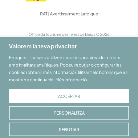
RAT
|
Avertissement juridique
Office du Tourisme des Terres de Lleida © 2026
Valorem la teva privacitat
En aquest lloc web utilitzem cookies pròpies i de tercers
amb finalitats analítiques. Podeu rebutjar o configurar les
cookies i obtenir més informació utilitzant els botons que es
mostren a continuació: Més informació
ACCEPTAR
PERSONALITZA
REBUTJAR