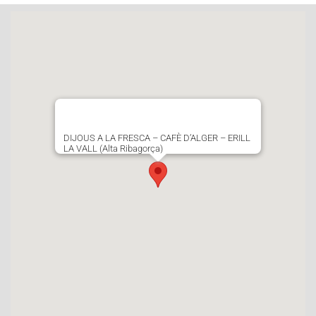
DIJOUS A LA FRESCA – CAFÈ D’ALGER – ERILL
LA VALL (Alta Ribagorça)