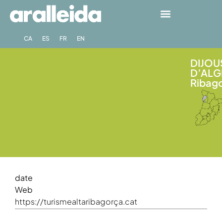
CA
ES
FR
EN
DIJOU
D’ALGE
Ribag
date
Web
https://turismealtaribagorça.cat