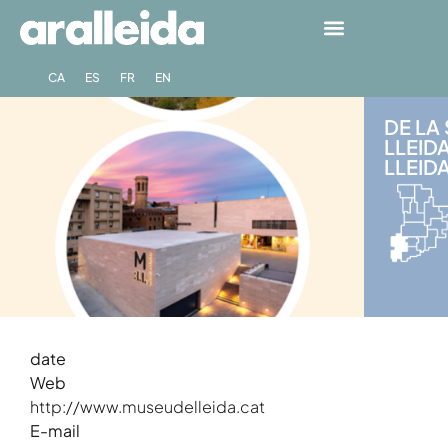
CA
ES
FR
EN
DE LA
LLEID
LLEIDA
date
Web
http://www.museudelleida.cat
E-mail