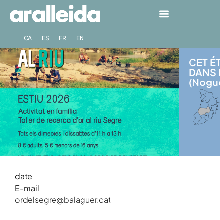
CA
ES
FR
EN
CET É
DANS 
(Nogu
date
E-mail
ordelsegre@balaguer.cat