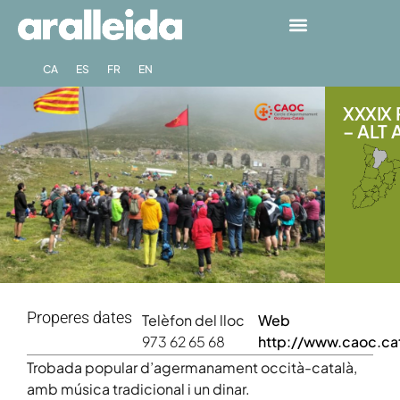
CA
ES
FR
EN
XXXIX
– ALT 
Properes dates
Telèfon del lloc
Web
973 62 65 68
http://www.caoc.ca
Trobada popular d’agermanament occità-català,
amb música tradicional i un dinar.