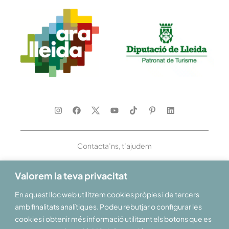
Contacta’ns, t’ajudem
Valorem la teva privacitat
En aquest lloc web utilitzem cookies pròpies i de tercers
Et donem la benvinguda al Pirineu i les Terres de Lleida
amb finalitats analítiques. Podeu rebutjar o configurar les
cookies i obtenir més informació utilitzant els botons que es