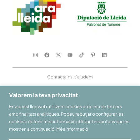
Contacta’ns, t’ajudem
Valorem la teva privacitat
En aquest lloc web utilitzem cookies pròpies i de tercers
Et donem la benvinguda al Pirineu i les Terres de Lleida
amb finalitats analítiques. Podeu rebutjar o configurar les
cookies i obtenir més informació utilitzant els botons que es
mostren a continuació: Més informació