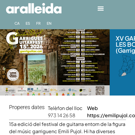
CA
ES
FR
EN
XV GA
LES B
(Garri
Properes dates
Telèfon del lloc
Web
973 14 26 58
https://emilipujol.c
15a edició del festival de guitarra entorn de la figura
del músic garriguenc Emili Pujol. Hi ha diverses