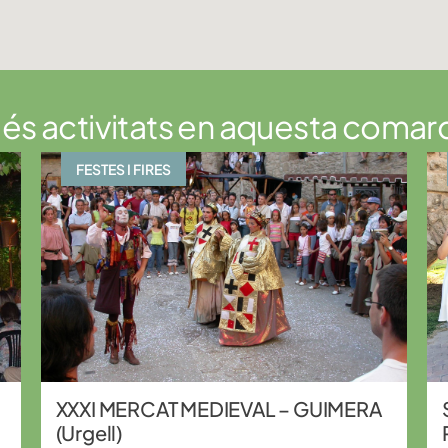
és activitats en aquesta comar
FESTES I FIRES
XXXI MERCAT MEDIEVAL – GUIMERA
(Urgell)