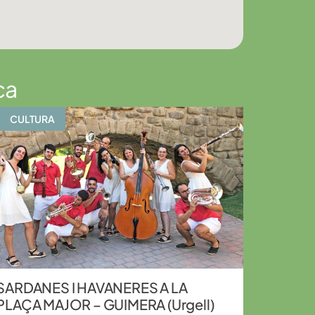
ca
CULTURA
SARDANES I HAVANERES A LA
PLAÇA MAJOR – GUIMERA (Urgell)