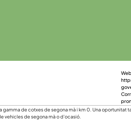
We
htt
gove
Cor
pro
gamma de cotxes de segona mà i km 0. Una oportunitat tant
 de vehicles de segona mà o d’ocasió.