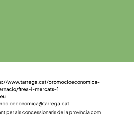
b
ps://www.tarrega.cat/promocioeconomica-
rnacio/fires-i-mercats-1
reu
mocioeconomica@tarrega.cat
 per als concessionaris de la província com