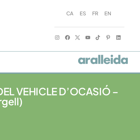
CA
ES
FR
EN
 DEL VEHICLE D’OCASIÓ –
gell)