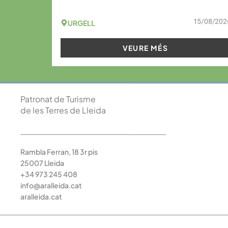
15/08/202
URGELL
VEURE MÉS
Patronat de Turisme
de les Terres de Lleida
Rambla Ferran, 18 3r pis
25007 Lleida
+34 973 245 408
info@aralleida.cat
aralleida.cat