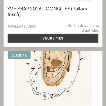
XV FeMAP 2026 – CONQUES (Pallars
Jussà)
No hi ha dates futures
PALLARS JUSSÀ
disponibles.
VEURE MÉS
CULTURA