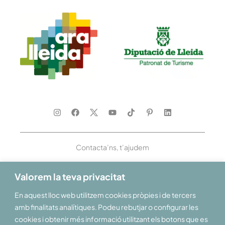
Contacta’ns, t’ajudem
Valorem la teva privacitat
En aquest lloc web utilitzem cookies pròpies i de tercers
Et donem la benvinguda al Pirineu i les Terres de Lleida
amb finalitats analítiques. Podeu rebutjar o configurar les
cookies i obtenir més informació utilitzant els botons que es