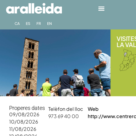
CA
ES
FR
EN
VISITE
LA VAL
Properes dates
Telèfon del lloc
Web
09/08/2026
973 69 40 00
http://www.centre
10/08/2026
11/08/2026