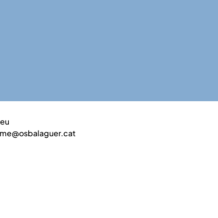
reu
isme@osbalaguer.cat