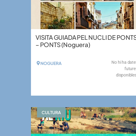
VISITA GUIADA PEL NUCLI DE PONT
– PONTS (Noguera)
No hi ha date
NOGUERA
future
disponibles
VEURE MÉS
CULTURA