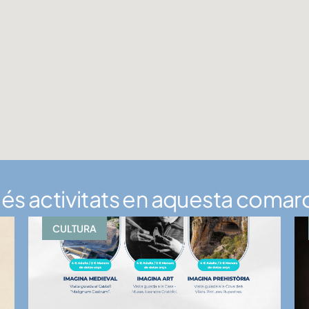
és activitats en aquesta comar
CULTURA