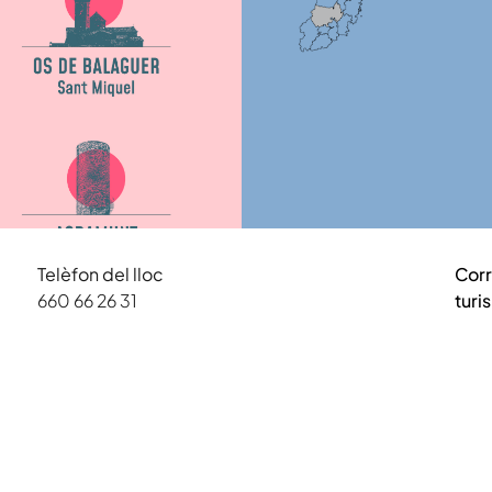
Telèfon del lloc
Cor
660 66 26 31
tur