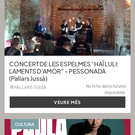
CONCERT DE LES ESPELMES “HAÏ LULI:
LAMENTS D’AMOR” – PESSONADA
(Pallars Jussà)
No hi ha dates futures
PALLARS JUSSÀ
disponibles.
VEURE MÉS
CULTURA