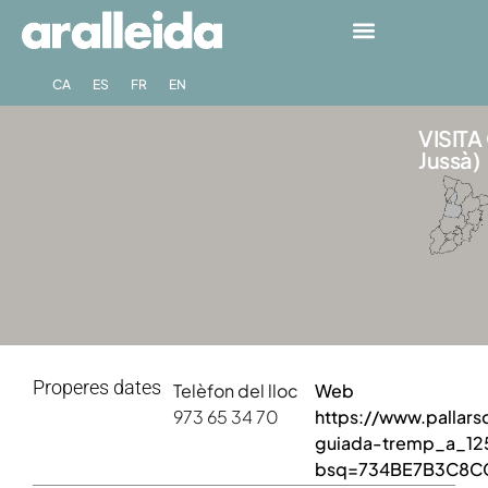
CA
ES
FR
EN
VISITA
Jussà)
Properes dates
Telèfon del lloc
Web
973 65 34 70
https://www.pallars
guiada-tremp_a_125
bsq=734BE7B3C8C