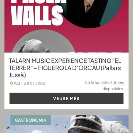
TALARN MUSIC EXPERIENCE TASTING “EL
TERRER” – FIGUEROLA D’ORCAU (Pallars
Jussà)
No hi ha dates futures
PALLARS JUSSÀ
disponibles.
VEURE MÉS
GASTRONOMIA