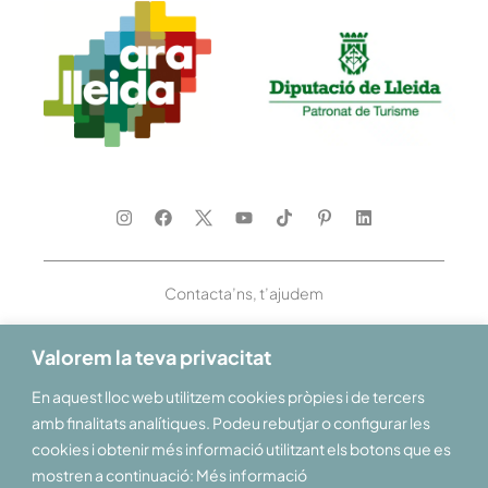
Contacta’ns, t’ajudem
Valorem la teva privacitat
En aquest lloc web utilitzem cookies pròpies i de tercers
Et donem la benvinguda al Pirineu i les Terres de Lleida
amb finalitats analítiques. Podeu rebutjar o configurar les
cookies i obtenir més informació utilitzant els botons que es
mostren a continuació: Més informació