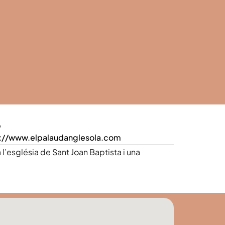
b
p://www.elpalaudanglesola.com
l’església de Sant Joan Baptista i una