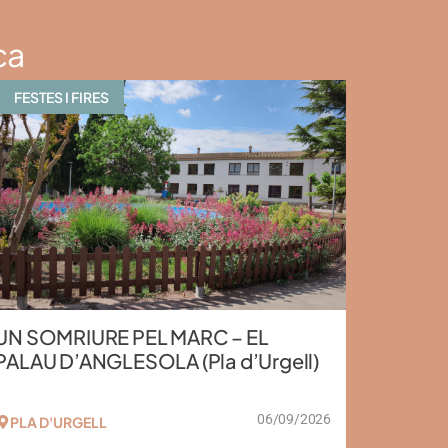
ca
FESTES I FIRES
UN SOMRIURE PEL MARC – EL
PALAU D’ANGLESOLA (Pla d’Urgell)
06/09/2026
PLA D'URGELL