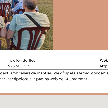
Telèfon del lloc
We
973 60 13 14
htt
nt, amb tallers de mantres i de gòspel sistèmic, concert a 
ar. Inscripcions a la pàgina web de l’Ajuntament.