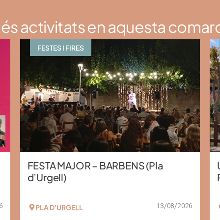
és activitats en aquesta comar
FESTES I FIRES
FESTA MAJOR – BARBENS (Pla
d’Urgell)
6
13/08/2026
PLA D'URGELL