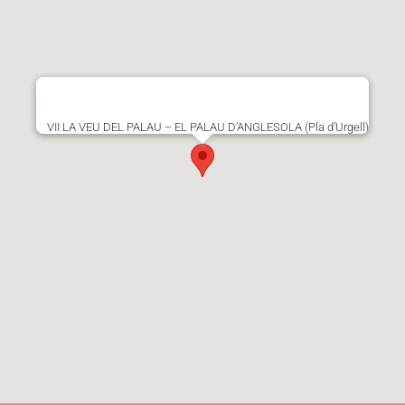
VII LA VEU DEL PALAU – EL PALAU D’ANGLESOLA (Pla d’Urgell)