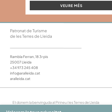
VEURE MÉS
Patronat de Turisme
de les Terres de Lleida
Rambla Ferran, 18 3r pis
25007 Lleida
+34 973 245 408
info@aralleida.cat
aralleida.cat
Et donem la benvinguda al Pirineu i les Terres de Lleida