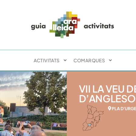
ACTIVITATS
COMARQUES
VII LA VEU 
D’ANGLESOLA
PLA D'URG