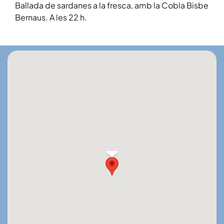
Ballada de sardanes a la fresca, amb la Cobla Bisbe
Bernaus. A les 22 h.
SARDANES A LA FRESCA – ARTESA DE SEGRE
(Noguera)