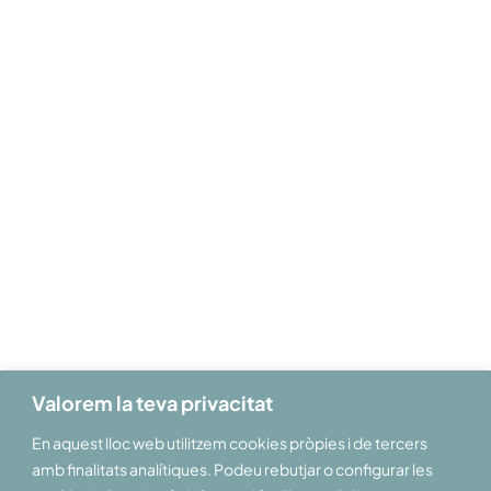
Patronat de Turisme
de les Terres de Lleida
Rambla Ferran, 18 3r pis
25007 Lleida
+34 973 245 408
info@aralleida.cat
aralleida.cat
Valorem la teva privacitat
En aquest lloc web utilitzem cookies pròpies i de tercers
amb finalitats analítiques. Podeu rebutjar o configurar les