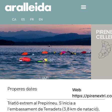
CA
ES
FR
EN
PIREN
CELLER
Properes dates
Web
https://pirenextri.c
Triatló extrem al Prepirineu. S’inicia a
l’embassament de Terradets (3,8 km de natació),