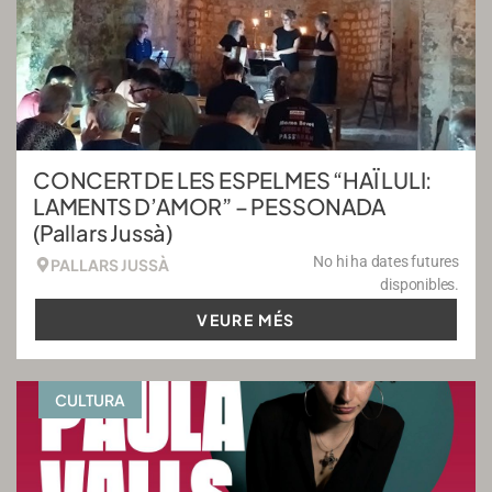
CONCERT DE LES ESPELMES “HAÏ LULI:
LAMENTS D’AMOR” – PESSONADA
(Pallars Jussà)
No hi ha dates futures
PALLARS JUSSÀ
disponibles.
VEURE MÉS
CULTURA