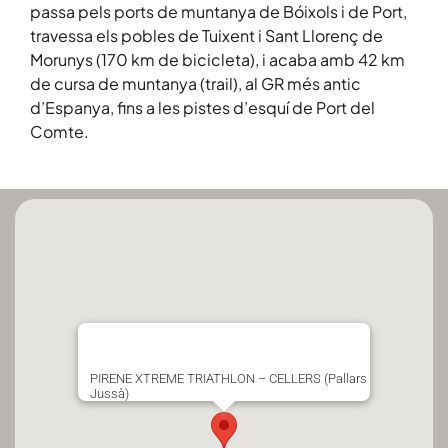
passa pels ports de muntanya de Bóixols i de Port,
travessa els pobles de Tuixent i Sant Llorenç de
Morunys (170 km de bicicleta), i acaba amb 42 km
de cursa de muntanya (trail), al GR més antic
d’Espanya, fins a les pistes d’esquí de Port del
Comte.
PIRENE XTREME TRIATHLON – CELLERS (Pallars
Jussà)