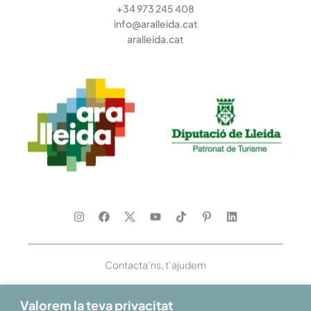
+34 973 245 408
info@aralleida.cat
aralleida.cat
Contacta’ns, t’ajudem
Valorem la teva privacitat