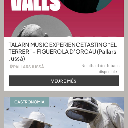
TALARN MUSIC EXPERIENCE TASTING “EL
TERRER” – FIGUEROLA D’ORCAU (Pallars
Jussà)
No hi ha dates futures
PALLARS JUSSÀ
disponibles.
VEURE MÉS
GASTRONOMIA