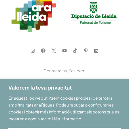
Contacta’ns, t’ajudem
Valorem la teva privacitat
En aquest lloc web utilitzem cookies pròpies i de tercers
Et donem la benvinguda al Pirineu i les Terres de Lleida
amb finalitats analítiques. Podeu rebutjar o configurar les
cookies i obtenir més informació utilitzant els botons que es
mostren a continuació: Més informació