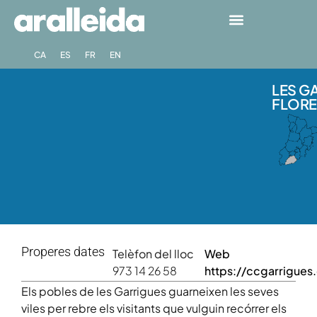
CA
ES
FR
EN
LES G
FLORES
Properes dates
Telèfon del lloc
Web
973 14 26 58
https://ccgarrigue
Els pobles de les Garrigues guarneixen les seves
viles per rebre els visitants que vulguin recórrer els