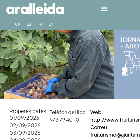
CA
ES
FR
EN
JORNA
– AITO
Properes dates
Telèfon del lloc
Web
01/09/2026
973 79 40 10
http://www.fruituris
02/09/2026
Correu
03/09/2026
fruiturisme@ajuntam