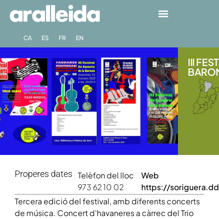
CA
ES
FR
EN
III FE
BARONI
Properes dates
Telèfon del lloc
Web
973 62 10 02
https://soriguera.dd
Tercera edició del festival, amb diferents concerts
de música. Concert d’havaneres a càrrec del Trio