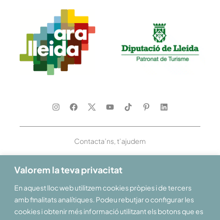
Contacta’ns, t’ajudem
Valorem la teva privacitat
En aquest lloc web utilitzem cookies pròpies i de tercers
Et donem la benvinguda al Pirineu i les Terres de Lleida
amb finalitats analítiques. Podeu rebutjar o configurar les
cookies i obtenir més informació utilitzant els botons que es