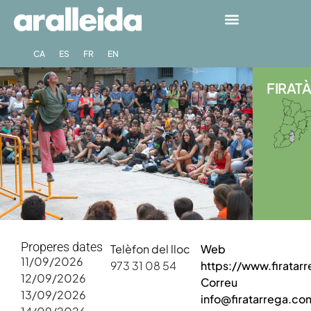
CA
ES
FR
EN
FIRATÀ
Properes dates
Telèfon del lloc
Web
11/09/2026
973 31 08 54
https://www.firatarr
12/09/2026
Correu
13/09/2026
info@firatarrega.co