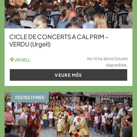
CICLE DE CONCERTS A CAL PRIM –
VERDU (Urgell)
No hi ha dates futures
URGELL
disponibles.
VEURE MÉS
FESTES I FIRES