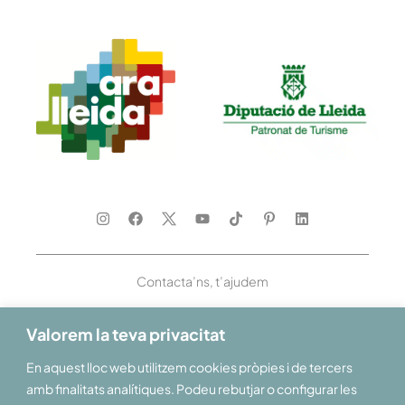
Contacta’ns, t’ajudem
Valorem la teva privacitat
En aquest lloc web utilitzem cookies pròpies i de tercers
Et donem la benvinguda al Pirineu i les Terres de Lleida
amb finalitats analítiques. Podeu rebutjar o configurar les