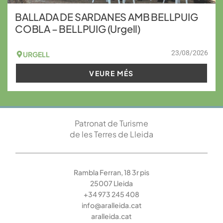
BALLADA DE SARDANES AMB BELLPUIG
COBLA – BELLPUIG (Urgell)
23/08/2026
URGELL
VEURE MÉS
Patronat de Turisme
de les Terres de Lleida
Rambla Ferran, 18 3r pis
25007 Lleida
+34 973 245 408
info@aralleida.cat
aralleida.cat