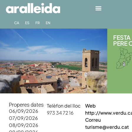
CA
ES
FR
EN
FESTA
PERE C
Properes dates
Telèfon del lloc
Web
06/09/2026
973 34 72 16
http://www.verdu.c
07/09/2026
Correu
08/09/2026
turisme@verdu.cat