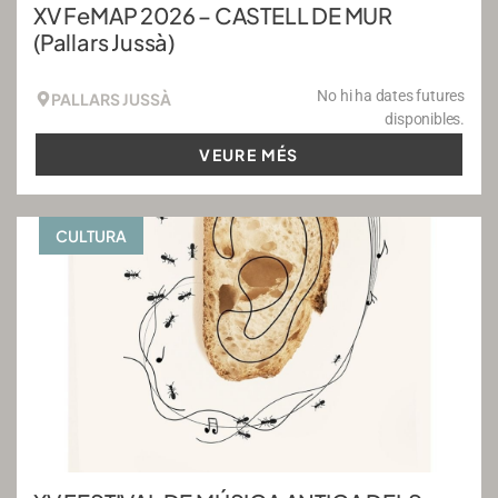
XV FeMAP 2026 – CASTELL DE MUR
(Pallars Jussà)
No hi ha dates futures
PALLARS JUSSÀ
disponibles.
VEURE MÉS
CULTURA