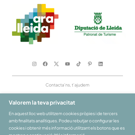
Contacta’ns, t’ajudem
Valorem la teva privacitat
En aquest lloc web utilitzem cookies pròpies i de tercers
Et donem la benvinguda al Pirineu i les Terres de Lleida
amb finalitats analítiques. Podeu rebutjar o configurar les
cookies i obtenir més informació utilitzant els botons que es
mostren a continuació: Més informació