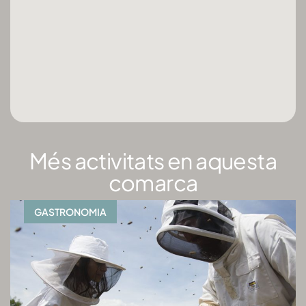
Més activitats en aquesta
comarca
GASTRONOMIA