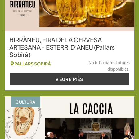
BIRRÀNEU, FIRA DE LA CERVESA
ARTESANA – ESTERRI D’ANEU (Pallars
Sobirà)
No hi ha dates futures
PALLARS SOBIRÀ
disponibles.
VEURE MÉS
CULTURA