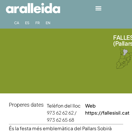
CA
ES
FR
EN
FALLES
(Pallar
Properes dates
Telèfon del lloc
Web
973 62 62 62 /
https://fallesisil.cat
973 62 65 68
És la festa més emblemàtica del Pallars Sobirà