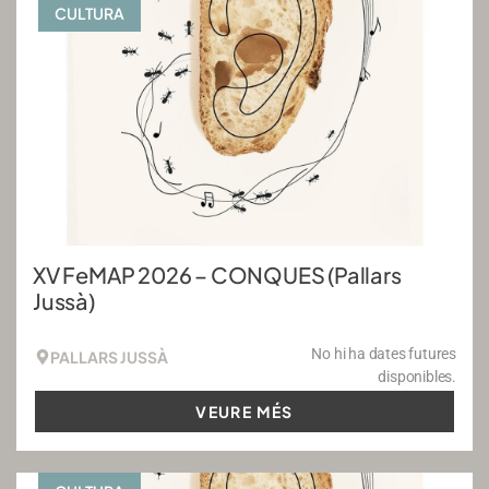
CULTURA
XV FeMAP 2026 – CONQUES (Pallars
Jussà)
No hi ha dates futures
PALLARS JUSSÀ
disponibles.
VEURE MÉS