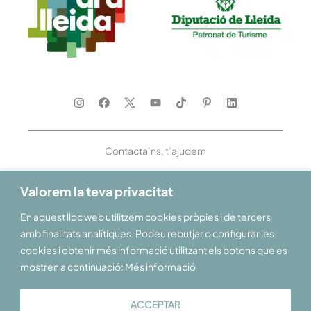
Contacta’ns, t’ajudem
Valorem la teva privacitat
En aquest lloc web utilitzem cookies pròpies i de tercers
Et donem la benvinguda al Pirineu i les Terres de Lleida
amb finalitats analítiques. Podeu rebutjar o configurar les
cookies i obtenir més informació utilitzant els botons que es
mostren a continuació: Més informació
ACCEPTAR