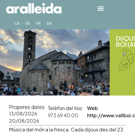
CA
ES
FR
EN
DIJOUS
BOÍ (A
Properes dates
Telèfon del lloc
Web
13/08/2026
973 69 40 00
http://www.vallboi.c
20/08/2026
Música del món a la fresca. Cada dijous des del 23