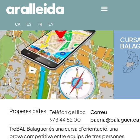
CA
ES
FR
EN
CURSA
BALAG
Properes dates
Telèfon del lloc
Correu
973 44 52 00
paeria@balaguer.ca
TroBAL Balaguer és una cursa d’orientació, una
prova competitiva entre equips de tres persones