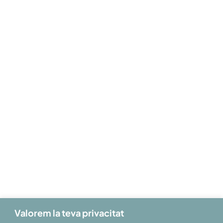
Patronat de Turisme
de les Terres de Lleida
Rambla Ferran, 18 3r pis
25007 Lleida
+34 973 245 408
info@aralleida.cat
aralleida.cat
Valorem la teva privacitat