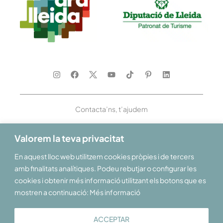
Contacta’ns, t’ajudem
Valorem la teva privacitat
En aquest lloc web utilitzem cookies pròpies i de tercers
Et donem la benvinguda al Pirineu i les Terres de Lleida
amb finalitats analítiques. Podeu rebutjar o configurar les
cookies i obtenir més informació utilitzant els botons que es
mostren a continuació: Més informació
ACCEPTAR