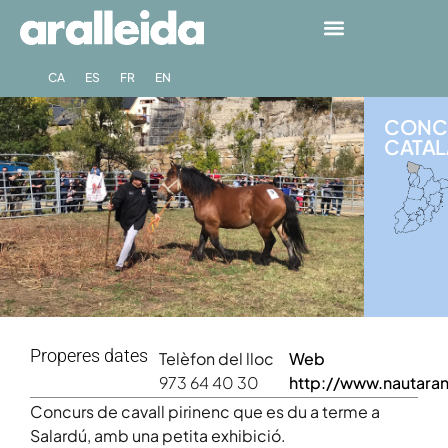
CA
ES
FR
EN
CONCU
CATALÀ
Properes dates
Telèfon del lloc
Web
973 64 40 30
http://www.nautaran
Concurs de cavall pirinenc que es du a terme a
Salardú, amb una petita exhibició.