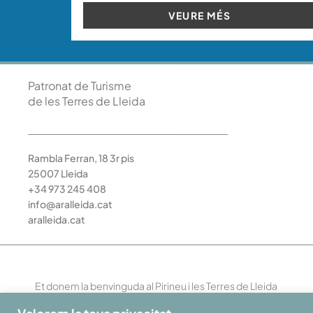
VEURE MÉS
Patronat de Turisme
de les Terres de Lleida
Rambla Ferran, 18 3r pis
25007 Lleida
+34 973 245 408
info@aralleida.cat
aralleida.cat
Et donem la benvinguda al Pirineu i les Terres de Lleida