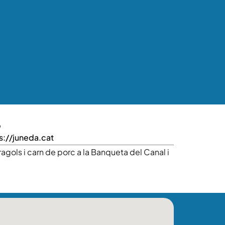
b
s://juneda.cat
gols i carn de porc a la Banqueta del Canal i