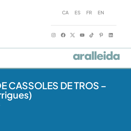
CA
ES
FR
EN
E CASSOLES DE TROS –
rigues)
S