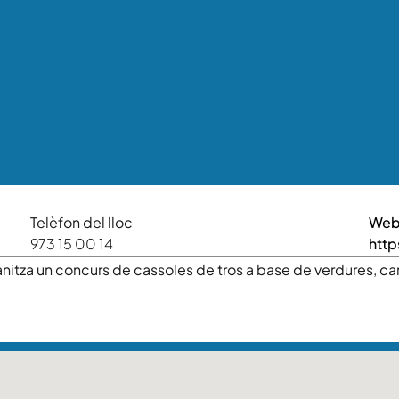
Telèfon del lloc
We
973 15 00 14
http
itza un concurs de cassoles de tros a base de verdures, cara