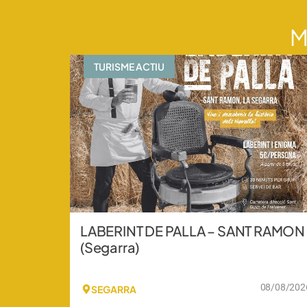
M
TURISME ACTIU
LABERINT DE PALLA – SANT RAMON
(Segarra)
08/08/202
SEGARRA