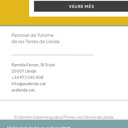
VEURE MÉS
Patronat de Turisme
de les Terres de Lleida
Rambla Ferran, 18 3r pis
25007 Lleida
+34 973 245 408
info@aralleida.cat
aralleida.cat
Et donem la benvinguda al Pirineu i les Terres de Lleida