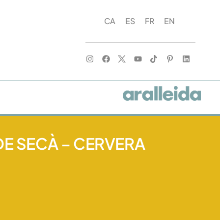
CA
ES
FR
EN
E SECÀ – CERVERA