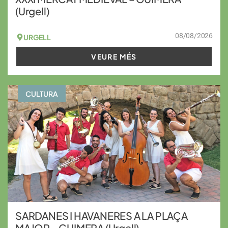
(Urgell)
08/08/2026
URGELL
VEURE MÉS
CULTURA
SARDANES I HAVANERES A LA PLAÇA
MAJOR – GUIMERA (Urgell)