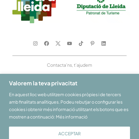
Contacta’ns, t’ajudem
Valorem la teva privacitat
En aquest lloc web utilitzem cookies pròpies i de tercers
Et donem la benvinguda al Pirineu i les Terres de Lleida
amb finalitats analítiques. Podeu rebutjar o configurar les
cookies i obtenir més informació utilitzant els botons que es
mostren a continuació: Més informació
ACCEPTAR