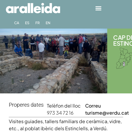
CA
ES
FR
EN
CAP D
ESTINC
Properes dates
Telèfon del lloc
Correu
973 34 72 16
turisme@verdu.cat
Visites guiades, tallers familiars de ceràmica, vidre,
etc., al poblat ibèric dels Estinclells, a Verdú.