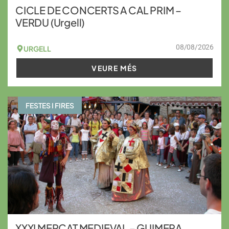
CICLE DE CONCERTS A CAL PRIM –
VERDU (Urgell)
08/08/2026
URGELL
VEURE MÉS
FESTES I FIRES
XXXI MERCAT MEDIEVAL – GUIMERA