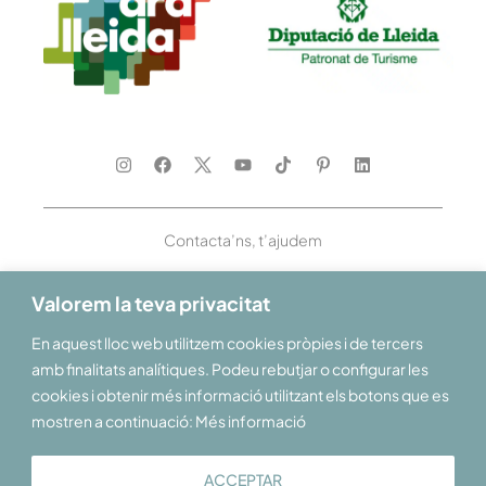
Contacta’ns, t’ajudem
Valorem la teva privacitat
En aquest lloc web utilitzem cookies pròpies i de tercers
Et donem la benvinguda al Pirineu i les Terres de Lleida
amb finalitats analítiques. Podeu rebutjar o configurar les
cookies i obtenir més informació utilitzant els botons que es
mostren a continuació: Més informació
ACCEPTAR