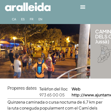
CA
ES
FR
EN
CAMIN
DELS C
Jussà)
Properes dates
Telèfon del lloc
Web
973 65 00 05
http://www.ajuntam
Quinzena caminada o cursa nocturna de 6,7 km per
la ruta coneguda popularment com el Camí dels