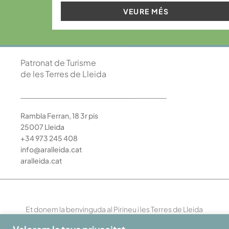
VEURE MÉS
Patronat de Turisme
de les Terres de Lleida
Rambla Ferran, 18 3r pis
25007 Lleida
+34 973 245 408
info@aralleida.cat
aralleida.cat
Et donem la benvinguda al Pirineu i les Terres de Lleida