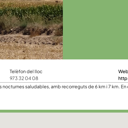
Telèfon del lloc
We
973 32 04 08
http
es nocturnes saludables, amb recorreguts de 6 km i 7 km. En 