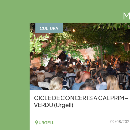
M
CULTURA
CICLE DE CONCERTS A CAL PRIM –
VERDU (Urgell)
09/08/202
URGELL