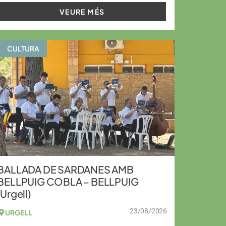
VEURE MÉS
CULTURA
BALLADA DE SARDANES AMB
BELLPUIG COBLA – BELLPUIG
(Urgell)
23/08/2026
URGELL