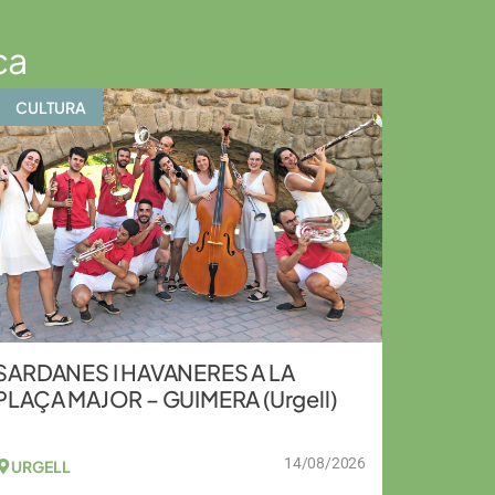
ca
CULTURA
SARDANES I HAVANERES A LA
PLAÇA MAJOR – GUIMERA (Urgell)
14/08/2026
URGELL