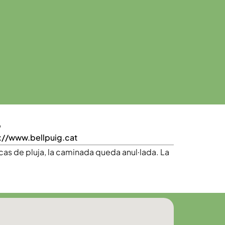
b
://www.bellpuig.cat
cas de pluja, la caminada queda anul·lada. La