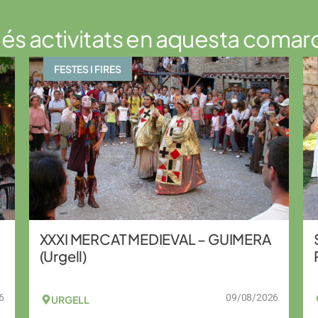
és activitats en aquesta comar
FESTES I FIRES
XXXI MERCAT MEDIEVAL – GUIMERA
(Urgell)
6
09/08/2026
URGELL